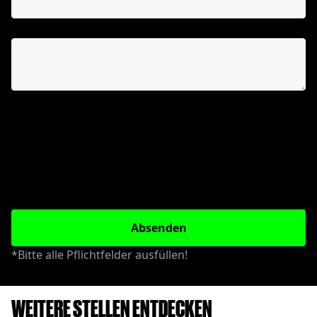
Themen die sie besprechen möchten
Durch Absenden des Kontaktformulars willigen Sie in
die Weitergabe der von Ihnen in das Kontaktformular
eingegebenen Daten an und einer Kontaktaufnahme
durch den von Ihnen ausgewählten Betrieb ein.
Ergänzende Datenschutzhinweise zur Verarbeitung
Ihrer personenbezogenen Daten finden Sie in unserer
Datenschutzerklärung
.
Absenden
*Bitte alle Pflichtfelder ausfüllen!
WEITERE STELLEN ENTDECKEN