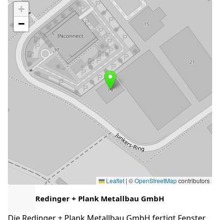
+
−
Leaflet
|
©
OpenStreetMap
contributors
Redinger + Plank Metallbau GmbH
Die Redinger + Plank Metallbau GmbH fertigt Fenster