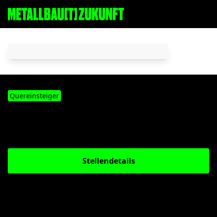
Quereinsteiger
REINIGUNGSKRAFT
MINI-
(m/w/d)
ODER MIDIJOB
Stellendetails
Stelle merken