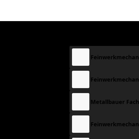
ROFIL
fgabenbereiche und
Metallbauer Fach