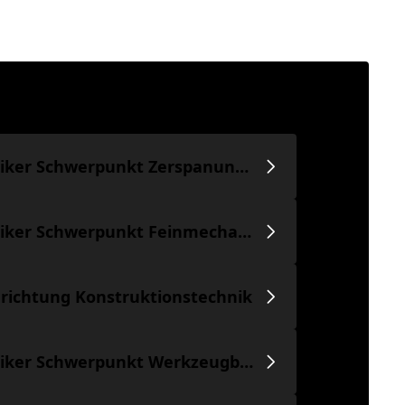
Feinwerkmechaniker Schwerpunkt Zerspanungstechnik
Feinwerkmechaniker Schwerpunkt Feinmechanik
richtung Konstruktionstechnik
Feinwerkmechaniker Schwerpunkt Werkzeugbau