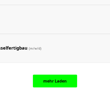
sselfertigbau
(m/w/d)
mehr Laden