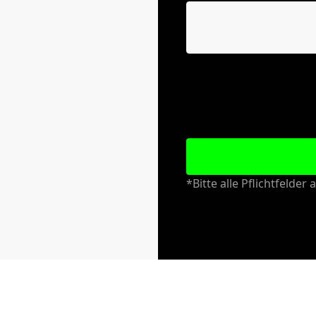
Durch Absenden des Kont
Ihnen in das Kontaktfo
Kontaktaufnahme durch 
Ergänzende Datenschutz
personenbezogenen Date
*Bitte alle Pflichtfelder 