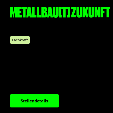
Fachkraft
KONSTRUKTIONSMEC
/ METALLBAUER
I
(m/w/d)
FASSADENBAU
Stelle merken
Stellendetails