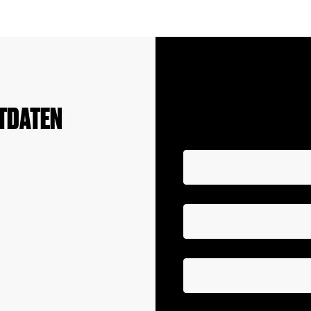
TDATEN
DIREKT KONT
Name, Vorname *
E-Mail Adresse*
Telefonnummer
Themen die sie bespr